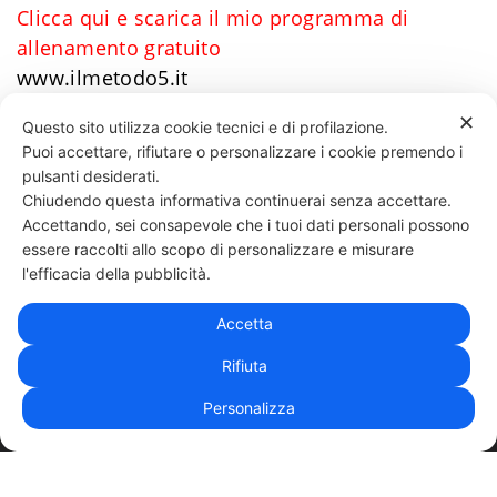
Clicca qui e scarica il mio programma di
allenamento gratuito
www.ilmetodo5.it
✕
Questo sito utilizza cookie tecnici e di profilazione.
Puoi accettare, rifiutare o personalizzare i cookie premendo i
65 LIKES
pulsanti desiderati.
Chiudendo questa informativa continuerai senza accettare.
Accettando, sei consapevole che i tuoi dati personali possono
essere raccolti allo scopo di personalizzare e misurare
331 818 4777
DANIELE ESPOSITO
PARTITA IVA:
08510111217
POWERED BY
l'efficacia della pubblicità.
EXP CONSULTING
| DISCLAIMER
| COOKIE POLICY
Accetta
| NEWSLETTER
Rifiuta
Personalizza
|
PRIVACY POLICY