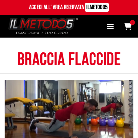
Accedi all' Area Riservata
ILMetodo5
0
braccia flaccide