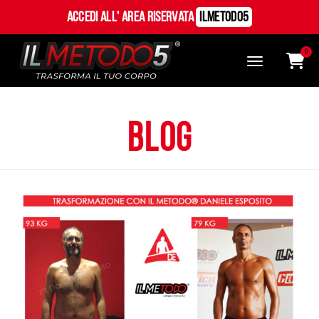
Accedi all' Area Riservata
ILMetodo5
0
blog