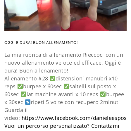
OGGI È DURA! BUON ALLENAMENTO!
La mia rubrica di allenamento Rieccoci con un
nuovo allenamento veloce ed efficace. Oggi è
dura! Buon allenamento!
Allenamento #28
distensioni manubri x10
reps
burpee x 60sec
saltelli sul posto x
60sec
lat machine avanti x 10 reps
burpee
x 30sec
ripeti 5 volte con recupero 2minuti
Guarda il
video:
https://www.facebook.com/danieleesposi
Vuoi un percorso personalizzato?
Contattami