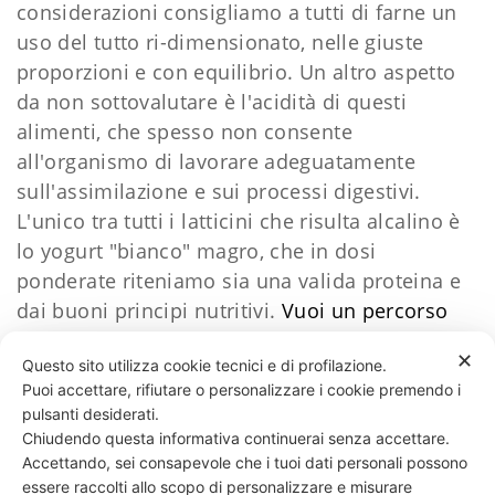
considerazioni consigliamo a tutti di farne un
uso del tutto ri-dimensionato, nelle giuste
proporzioni e con equilibrio. Un altro aspetto
da non sottovalutare è l'acidità di questi
alimenti, che spesso non consente
all'organismo di lavorare adeguatamente
sull'assimilazione e sui processi digestivi.
L'unico tra tutti i latticini che risulta alcalino è
lo yogurt "bianco" magro, che in dosi
ponderate riteniamo sia una valida proteina e
dai buoni principi nutritivi.
Vuoi un percorso
personalizzato?
​Contattami
Daniele Esposito
✕
Questo sito utilizza cookie tecnici e di profilazione.
Puoi accettare, rifiutare o personalizzare i cookie premendo i
34 LIKES
pulsanti desiderati.
Chiudendo questa informativa continuerai senza accettare.
Accettando, sei consapevole che i tuoi dati personali possono
essere raccolti allo scopo di personalizzare e misurare