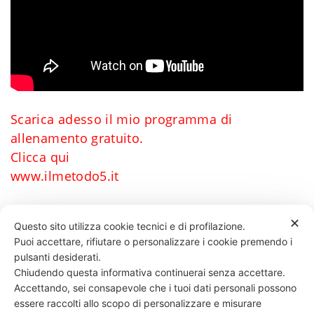
Scarica adesso il mio programma di
allenamento gratuito.
Clicca qui
www.ilmetodo5.it
✕
Questo sito utilizza cookie tecnici e di profilazione.
Puoi accettare, rifiutare o personalizzare i cookie premendo i
57 LIKES
pulsanti desiderati.
Chiudendo questa informativa continuerai senza accettare.
Accettando, sei consapevole che i tuoi dati personali possono
essere raccolti allo scopo di personalizzare e misurare