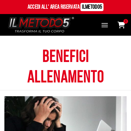
Accedi all' Area Riservata
ILMetodo5
0
benefici
allenamento