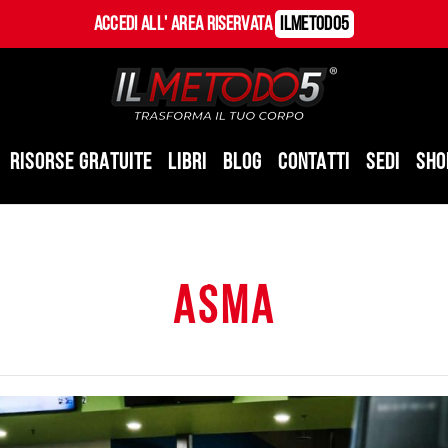
Accedi all' Area Riservata
ILMetodo5
RISORSE GRATUITE
LIBRI
BLOG
CONTATTI
SEDI
SHO
asma