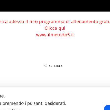
rica adesso il mio programma di allenamento gratu
Clicca qui
www.ilmetodo5.it
57 LIKES
one.
17
POWERED BY EXP CONSULTING
| DISCLAIMER
| COOKIE POLICY
ie premendo i pulsanti desiderati.