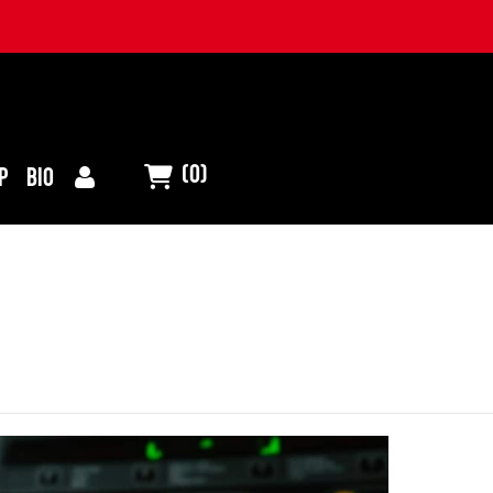
(0)
P
BIO