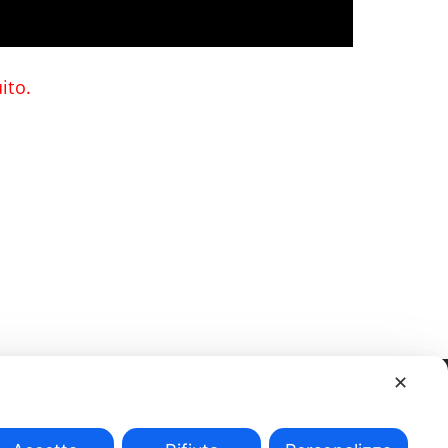
ito.
✕