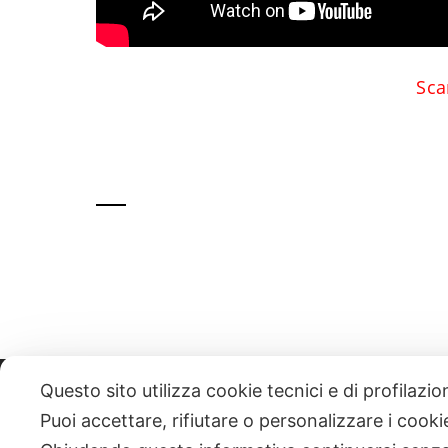
Sca
Questo sito utilizza cookie tecnici e di profilazi
331 818 4777
DANIELE ESPOSITO
PARTITA IVA:
085101112
Puoi accettare, rifiutare o personalizzare i cook