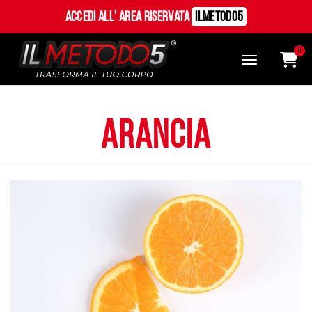
Accedi all' Area Riservata
ILMetodo5
0
arancia