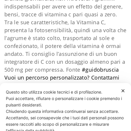
indispensabili per avere un effetto del genere,
bensi, tracce di vitamina c pari quasi a zero.
Tra le sue caratteristiche, la Vitamina C,
presenta la fotosensibilità, quindi una volta che
l’agrume è stato colto, trasportato al sole e
confezionato, il potere della vitamina è ormai
andato. Ti consiglio l’assunzione di un buon
integratore di C con un dosaggio almeno pari a
500 mg per compressa. Fonte
#
guidobruscia
Vuoi un percorso personalizzato?
​Contattami
Daniele Esposito
✕
Questo sito utilizza cookie tecnici e di profilazione.
Puoi accettare, rifiutare o personalizzare i cookie premendo i
40 LIKES
pulsanti desiderati.
Chiudendo questa informativa continuerai senza accettare.
Accettando, sei consapevole che i tuoi dati personali possono
essere raccolti allo scopo di personalizzare e misurare
331 818 4777
DANIELE ESPOSITO
PARTITA IVA:
08510111217
POWERED BY
l'efficacia della pubblicità.