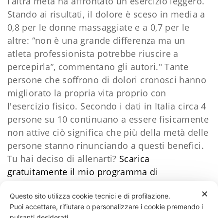
l’altra metà ha affrontato un esercizio leggero.
Stando ai risultati, il dolore è sceso in media a
0,8 per le donne massaggiate e a 0,7 per le
altre: “non è una grande differenza ma un
atleta professionista potrebbe riuscire a
percepirla”, commentano gli autori." Tante
persone che soffrono di dolori cronosci hanno
migliorato la propria vita proprio con
l'esercizio fisico. Secondo i dati in Italia circa 4
persone su 10 continuano a essere fisicamente
non attive ciò significa che più della metà delle
persone stanno rinunciando a questi benefici.
Tu hai deciso di allenarti?
Scarica
gratuitamente il mio programma di
allenamento
​Clicca qui
✕
Questo sito utilizza cookie tecnici e di profilazione.
Puoi accettare, rifiutare o personalizzare i cookie premendo i
85 LIKES
pulsanti desiderati.