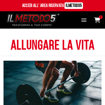
Accedi all' Area Riservata
ILMetodo5
0
allungare la vita