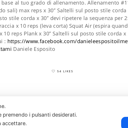
n base al tuo grado di allenamento. Allenamento #
do sali) max reps x 30’’
Saltelli sul posto stile corda 
sto stile corda x 30’’
devi ripetere la sequenza per 
accia x 10 reps (leva corta)
Squat Air (espira quand
 x 10 reps
Plank x 30’’
Saltelli sul posto stile corda x 
i :
https://www.facebook.com/danieleespositoilm
ttami
Daniele Esposito
54 LIKES
one.
17
POWERED BY EXP CONSULTING
| DISCLAIMER
| COOKIE POLICY
ie premendo i pulsanti desiderati.
a accettare.