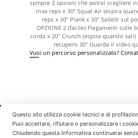
sempre 2 opzioni che potrai scegliere i
max reps x 30’’
Squat Air (espira quan
reps x 30’’
Plank x 30’’
Saltelli sul po
OPZIONE 2 (facile)
Piegamenti sulle br
corda x 20’’
Crunch (espira quando sali)
recupero 30’’ Guarda il video qu
Vuoi un percorso personalizzato?
​Conta
Questo sito utilizza cookie tecnici e di profilazi
331 818 4777
DANIELE ESPOSITO
PARTITA IVA:
085101112
Puoi accettare, rifiutare o personalizzare i cook
Chiudendo questa informativa continuerai senz
| NEWSLETTER