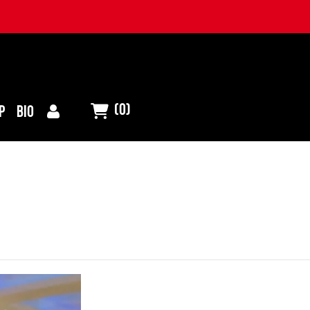
(0)
P
BIO