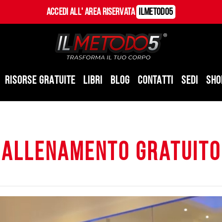
Accedi all' Area Riservata
ILMetodo5
RISORSE GRATUITE
LIBRI
BLOG
CONTATTI
SEDI
SHO
allenamento gratuito