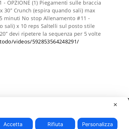
11 - OPZIONE (1)
Piegamenti sulle braccia
x 30’’
Crunch (espira quando sali) max
25 minuti No stop Allenamento #11 -
o sali) x 10 reps
Saltelli sul posto stile
20’’
devi ripetere la sequenza per 5 volte
etodo/videos/592853564248291/
✕
Accetta
Rifiuta
Personalizza