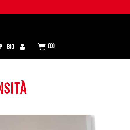
(0)
P
BIO
nsità