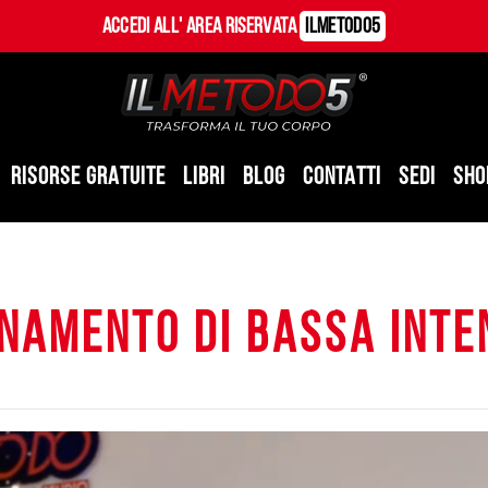
Accedi all' Area Riservata
ILMetodo5
RISORSE GRATUITE
LIBRI
BLOG
CONTATTI
SEDI
SHO
namento di bassa inte