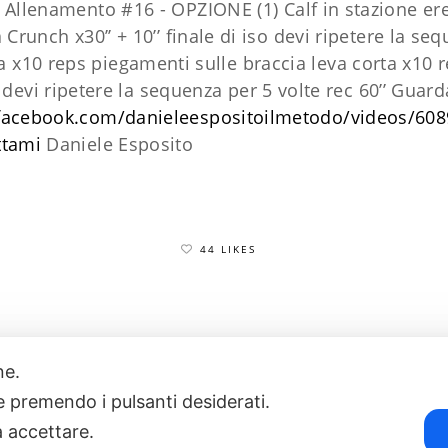
e. Allenamento #16 - OPZIONE (1)
Calf in stazione ere
a
Crunch x30’’ + 10’’ finale di iso
devi ripetere la se
ta x10 reps
piegamenti sulle braccia leva corta x10 
s
devi ripetere la sequenza per 5 volte rec 60’’ Guard
facebook.com/danieleespositoilmetodo/videos/60
ttami
Daniele Esposito
44 LIKES
one.
17
POWERED BY EXP CONSULTING
| DISCLAIMER
| COOKIE POLICY
ie premendo i pulsanti desiderati.
a accettare.