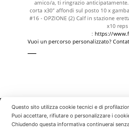
amico/a, ti ringrazio anticipatament
corta x30’’
affondi sul posto 10 x gamb
#16 - OPZIONE (2)
Calf in stazione eret
x10 rep
:
https://www.
Vuoi un percorso personalizzato?
​Conta
Questo sito utilizza cookie tecnici e di profilazi
331 818 4777
DANIELE ESPOSITO
PARTITA IVA:
085101112
Puoi accettare, rifiutare o personalizzare i cook
Chiudendo questa informativa continuerai senz
| NEWSLETTER