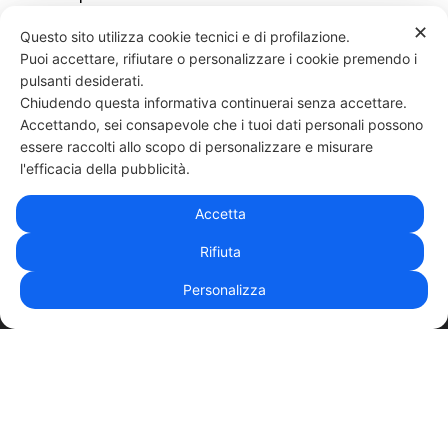
✕
Questo sito utilizza cookie tecnici e di profilazione.
Puoi accettare, rifiutare o personalizzare i cookie premendo i
32 LIKES
pulsanti desiderati.
Chiudendo questa informativa continuerai senza accettare.
Accettando, sei consapevole che i tuoi dati personali possono
essere raccolti allo scopo di personalizzare e misurare
331 818 4777
DANIELE ESPOSITO
PARTITA IVA:
08510111217
POWERED BY
l'efficacia della pubblicità.
EXP CONSULTING
| DISCLAIMER
| COOKIE POLICY
Accetta
| NEWSLETTER
Rifiuta
Personalizza
|
PRIVACY POLICY