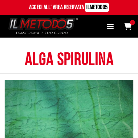
Accedi all' Area Riservata
ILMetodo5
0
alga spirulina