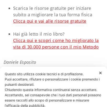
Scarica le risorse gratuite per iniziare
subito a migliorare la tua forma fisica
Clicca qui e vai alle risorse gratuite
Hai già letto il mio libro?
Clicca qui e scopri come ho migliorato la
vita di 30.000 persone con il mio Metodo
Daniele Esposito
✕
Questo sito utilizza cookie tecnici e di profilazione.
Puoi accettare, rifiutare o personalizzare i cookie premendo i
42 LIKES
pulsanti desiderati.
Chiudendo questa informativa continuerai senza accettare.
Accettando, sei consapevole che i tuoi dati personali possono
essere raccolti allo scopo di personalizzare e misurare
331 818 4777
DANIELE ESPOSITO
PARTITA IVA:
08510111217
POWERED BY
l'efficacia della pubblicità.