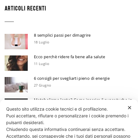
ARTICOLI RECENTI
8 semplici passi per dimagrire
18 Luglio
Ecco perchè ridere fa bene alla salute
11 Luglio
6 consigli per svegliarti pieno di energie
27 Giugno
Metabolismo lento? Come inserire il super turbo in
6 mosse
✕
Questo sito utilizza cookie tecnici e di profilazione.
13 Giugno
Puoi accettare, rifiutare o personalizzare i cookie premendo i
Ecco perchè devi annotare i tuoi progressi
pulsanti desiderati.
Chiudendo questa informativa continuerai senza accettare.
30 Maggio
Accettando, sei consapevole che i tuoi dati personali possono