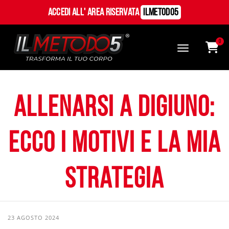
Accedi all' Area Riservata
ILMetodo5
0
Allenarsi a digiuno:
ecco i motivi e la mia
strategia
23 AGOSTO 2024