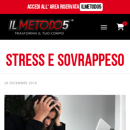
Accedi all' Area Riservata
ILMetodo5
0
Stress e sovrappeso
26 DICEMBRE 2018