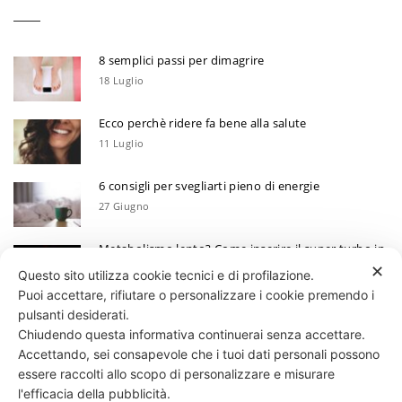
8 semplici passi per dimagrire
18 Luglio
Ecco perchè ridere fa bene alla salute
11 Luglio
6 consigli per svegliarti pieno di energie
27 Giugno
Metabolismo lento? Come inserire il super turbo in
6 mosse
✕
Questo sito utilizza cookie tecnici e di profilazione.
13 Giugno
Puoi accettare, rifiutare o personalizzare i cookie premendo i
Ecco perchè devi annotare i tuoi progressi
pulsanti desiderati.
Chiudendo questa informativa continuerai senza accettare.
30 Maggio
Accettando, sei consapevole che i tuoi dati personali possono
essere raccolti allo scopo di personalizzare e misurare
331 818 4777
DANIELE ESPOSITO
PARTITA IVA:
08510111217
POWERED BY
l'efficacia della pubblicità.