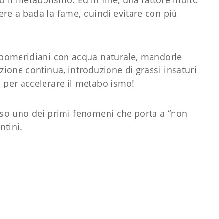
no il metabolismo. Ed in fine, una fattore molto
ere a bada la fame, quindi evitare con più
e pomeridiani con acqua naturale, mandorle
zione continua, introduzione di grassi insaturi
a per accelerare il metabolismo!
caso uno dei primi fenomeni che porta a “non
ntini.