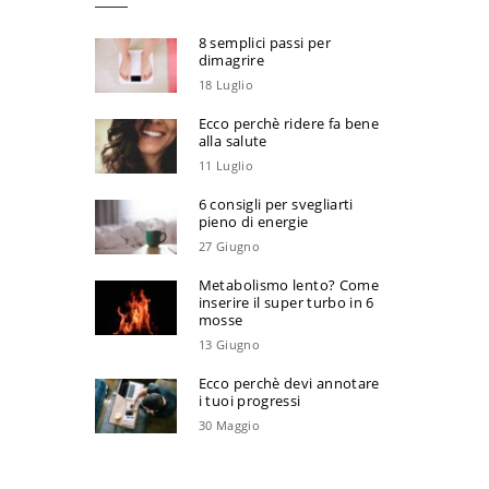
8 semplici passi per
dimagrire
18 Luglio
Ecco perchè ridere fa bene
alla salute
11 Luglio
6 consigli per svegliarti
pieno di energie
27 Giugno
Metabolismo lento? Come
inserire il super turbo in 6
mosse
13 Giugno
Ecco perchè devi annotare
i tuoi progressi
30 Maggio