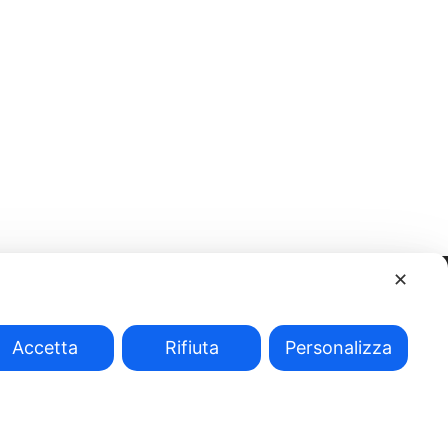
✕
Accetta
Rifiuta
Personalizza