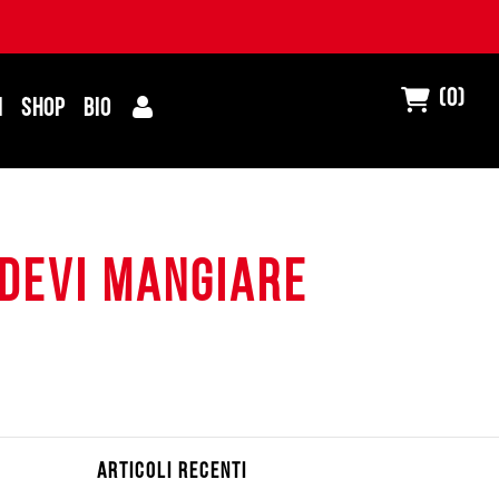
(0)
I
SHOP
BIO
 devi mangiare
ARTICOLI RECENTI