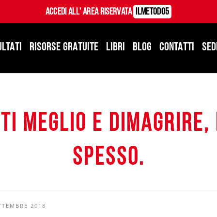
Accedi all' Area Riservata
ILMetodo5
ULTATI
RISORSE GRATUITE
LIBRI
BLOG
CONTATTI
SED
rti meglio e dimagrire,
spesso.
TTEMBRE 2018