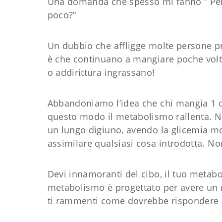
Una domanda che spesso mi fanno ” Pe
poco?”
Un dubbio che affligge molte persone p
è che continuano a mangiare poche vol
o addirittura ingrassano!
Abbandoniamo l’idea che chi mangia 1 o 2
questo modo il metabolismo rallenta. N
un lungo digiuno, avendo la glicemia mo
assimilare qualsiasi cosa introdotta. N
Devi innamoranti del cibo, il tuo metabo
metabolismo è progettato per avere un r
ti rammenti come dovrebbe rispondere i