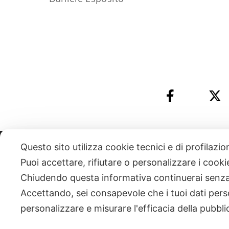
Questo sito utilizza cookie tecnici e di profilazi
331 818 4777
DANIELE ESPOSITO
PARTITA IVA:
085101112
Puoi accettare, rifiutare o personalizzare i cook
Chiudendo questa informativa continuerai senz
| NEWSLETTER
Accettando, sei consapevole che i tuoi dati pers
personalizzare e misurare l'efficacia della pubbli
|
PRIVACY POLICY