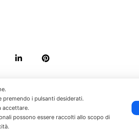
one.
17
POWERED BY EXP CONSULTING
| DISCLAIMER
| COOKIE POLICY
ie premendo i pulsanti desiderati.
a accettare.
onali possono essere raccolti allo scopo di
cità.