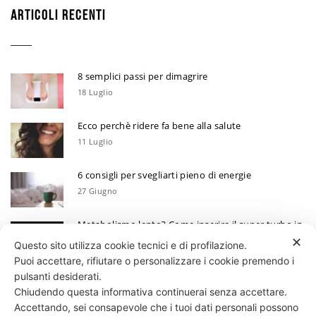
ARTICOLI RECENTI
8 semplici passi per dimagrire
18 Luglio
Ecco perchè ridere fa bene alla salute
11 Luglio
6 consigli per svegliarti pieno di energie
27 Giugno
Metabolismo lento? Come inserire il super turbo in
6 mosse
✕
Questo sito utilizza cookie tecnici e di profilazione.
13 Giugno
Puoi accettare, rifiutare o personalizzare i cookie premendo i
Ecco perchè devi annotare i tuoi progressi
pulsanti desiderati.
Chiudendo questa informativa continuerai senza accettare.
30 Maggio
Accettando, sei consapevole che i tuoi dati personali possono