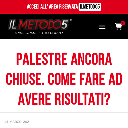
Accedi all' Area Riservata
ILMetodo5
0
Palestre ancora
chiuse. Come fare ad
avere risultati?
18 MARZO 2021