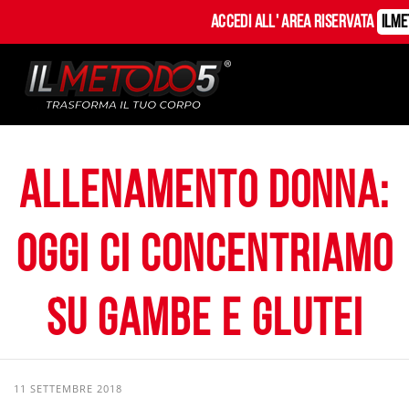
Accedi all' Area Riservata
ILM
Allenamento Donna:
Oggi ci concentriamo
su gambe e glutei
11 SETTEMBRE 2018