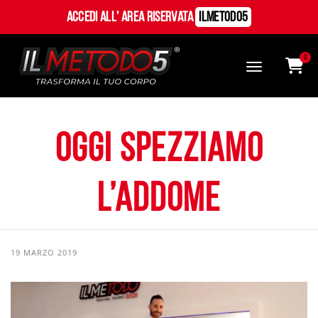
Accedi all' Area Riservata
ILMetodo5
0
Oggi spezziamo
l’addome
19 MARZO 2019