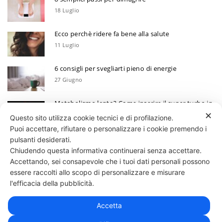
18 Luglio
Ecco perchè ridere fa bene alla salute
11 Luglio
6 consigli per svegliarti pieno di energie
27 Giugno
Metabolismo lento? Come inserire il super turbo in
6 mosse
✕
Questo sito utilizza cookie tecnici e di profilazione.
13 Giugno
Puoi accettare, rifiutare o personalizzare i cookie premendo i
Ecco perchè devi annotare i tuoi progressi
pulsanti desiderati.
Chiudendo questa informativa continuerai senza accettare.
30 Maggio
Accettando, sei consapevole che i tuoi dati personali possono
essere raccolti allo scopo di personalizzare e misurare
331 818 4777
DANIELE ESPOSITO
PARTITA IVA:
08510111217
POWERED BY
l'efficacia della pubblicità.
EXP CONSULTING
| DISCLAIMER
| COOKIE POLICY
Accetta
| NEWSLETTER