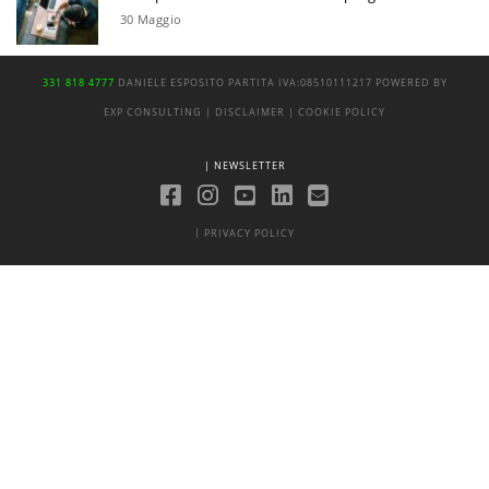
30 Maggio
331 818 4777
DANIELE ESPOSITO
PARTITA IVA:
08510111217
POWERED BY
EXP CONSULTING
| DISCLAIMER
| COOKIE POLICY
| NEWSLETTER
|
PRIVACY POLICY