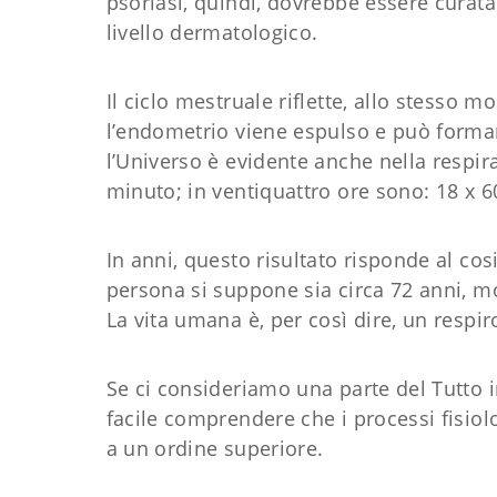
psoriasi, quindi, dovrebbe essere curat
livello dermatologico.
Il ciclo mestruale riflette, allo stesso 
l’endometrio viene espulso e può forma
l’Universo è evidente anche nella respir
minuto; in ventiquattro ore sono: 18 x 60
In anni, questo risultato risponde al cos
persona si suppone sia circa 72 anni, mo
La vita umana è, per così dire, un respi
Se ci consideriamo una parte del Tutto i
facile comprendere che i processi fisio
a un ordine superiore.