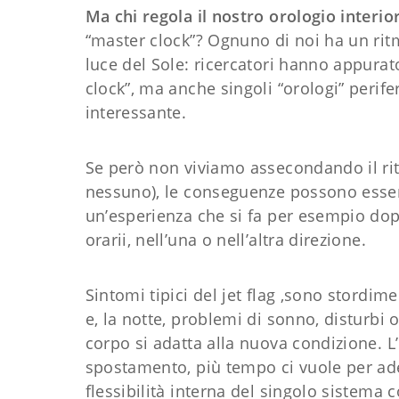
Ma chi regola il nostro orologio interio
“master clock”? Ognuno di noi ha un ritm
luce del Sole: ricercatori hanno appur
clock”, ma anche singoli “orologi” perife
interessante.
Se però non viviamo assecondando il rit
nessuno), le conseguenze possono essere 
un’esperienza che si fa per esempio dopo
orarii, nell’una o nell’altra direzione.
Sintomi tipici del jet flag ,sono stordim
e, la notte, problemi di sonno, disturbi
corpo si adatta alla nuova condizione. 
spostamento, più tempo ci vuole per ade
flessibilità interna del singolo sistema c