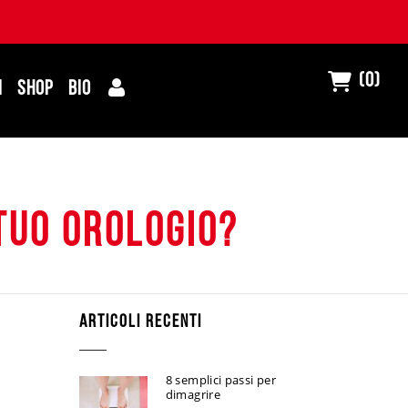
(0)
I
SHOP
BIO
 tuo orologio?
ARTICOLI RECENTI
8 semplici passi per
dimagrire