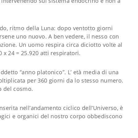
a intervenendo sul sistema endocrino e non a
modo, ritmo della Luna: dopo ventotto giorni
rsene uno nuovo. A ben vedere, il nesso con
azione. Un uomo respira circa diciotto volte al
 x 24 = 25.920 atti respiratori.
iddetto “anno platonico”. L’ età media di una
ltiplicata per 360 giorni da lo stesso numero.
ro del cosmo.
nserita nell’andamento ciclico dell’Universo, è
logici e organici del nostro corpo obbediscono