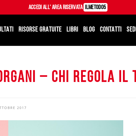
Accedi all' Area Riservata
ILMetodo5
ULTATI
RISORSE GRATUITE
LIBRI
BLOG
CONTATTI
SED
organi – Chi regola il
TTOBRE 2017