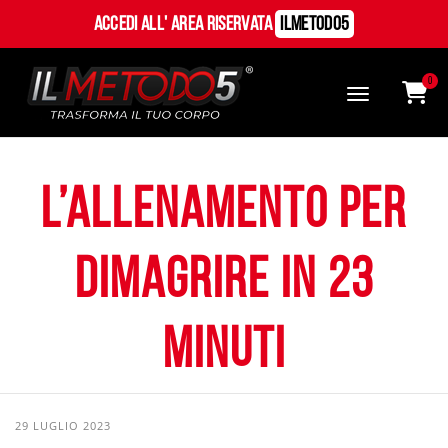
Accedi all' Area Riservata
ILMetodo5
0
L’Allenamento per
dimagrire in 23
minuti
29 LUGLIO 2023