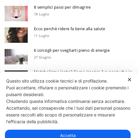
8 semplici passi per dimagrire
18 Luglio
Ecco perchè ridere fa bene alla salute
11 Luglio
6 consigli per svegliarti pieno di energie
27 Giugno
Metabolismo lento? Come inserire il super turbo in
6 mosse
✕
Questo sito utilizza cookie tecnici e di profilazione.
13 Giugno
Puoi accettare, rifiutare o personalizzare i cookie premendo i
Ecco perchè devi annotare i tuoi progressi
pulsanti desiderati.
Chiudendo questa informativa continuerai senza accettare.
30 Maggio
Accettando, sei consapevole che i tuoi dati personali possono
essere raccolti allo scopo di personalizzare e misurare
331 818 4777
DANIELE ESPOSITO
PARTITA IVA:
08510111217
POWERED BY
l'efficacia della pubblicità.
EXP CONSULTING
| DISCLAIMER
| COOKIE POLICY
Accetta