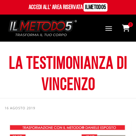
Accedi all' Area Riservata
ILMetodo5
0
La testimonianza di
Vincenzo
16 AGOSTO 2019