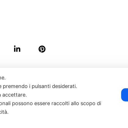
one.
17
POWERED BY EXP CONSULTING
| DISCLAIMER
| COOKIE POLICY
ie premendo i pulsanti desiderati.
a accettare.
onali possono essere raccolti allo scopo di
cità.