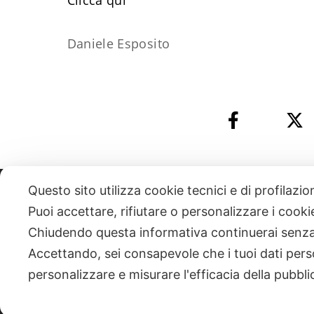
​Clicca qui
Daniele Esposito
Questo sito utilizza cookie tecnici e di profilazi
331 818 4777
DANIELE ESPOSITO
PARTITA IVA:
085101112
Puoi accettare, rifiutare o personalizzare i cook
Chiudendo questa informativa continuerai senz
| NEWSLETTER
Accettando, sei consapevole che i tuoi dati pers
personalizzare e misurare l'efficacia della pubbli
|
PRIVACY POLICY