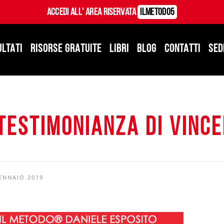
Accedi all' Area Riservata
ILMetodo5
ULTATI
RISORSE GRATUITE
LIBRI
BLOG
CONTATTI
SED
Testimonianza di Vinc
ENNAIO 2019