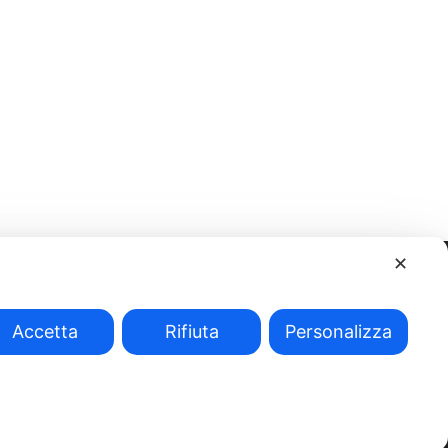
✕
Accetta
Rifiuta
Personalizza