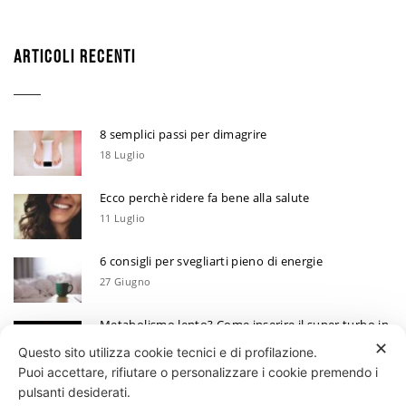
ARTICOLI RECENTI
8 semplici passi per dimagrire
18 Luglio
Ecco perchè ridere fa bene alla salute
11 Luglio
6 consigli per svegliarti pieno di energie
27 Giugno
Metabolismo lento? Come inserire il super turbo in
6 mosse
✕
Questo sito utilizza cookie tecnici e di profilazione.
13 Giugno
Puoi accettare, rifiutare o personalizzare i cookie premendo i
Ecco perchè devi annotare i tuoi progressi
pulsanti desiderati.