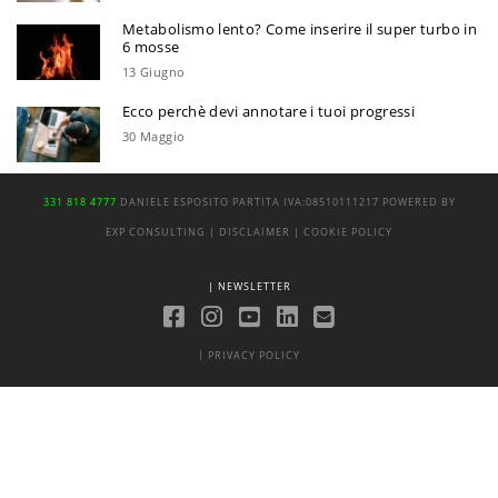
Metabolismo lento? Come inserire il super turbo in
6 mosse
13 Giugno
Ecco perchè devi annotare i tuoi progressi
30 Maggio
331 818 4777
DANIELE ESPOSITO
PARTITA IVA:
08510111217
POWERED BY
EXP CONSULTING
| DISCLAIMER
| COOKIE POLICY
| NEWSLETTER
|
PRIVACY POLICY