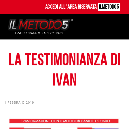
Accedi all' Area Riservata
ILMetodo5
La Testimonianza di
Ivan
1 FEBBRAIO 2019