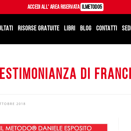
Accedi all' Area Riservata
ILMetodo5
ULTATI
RISORSE GRATUITE
LIBRI
BLOG
CONTATTI
SED
testimonianza di Franc
TTOBRE 2018