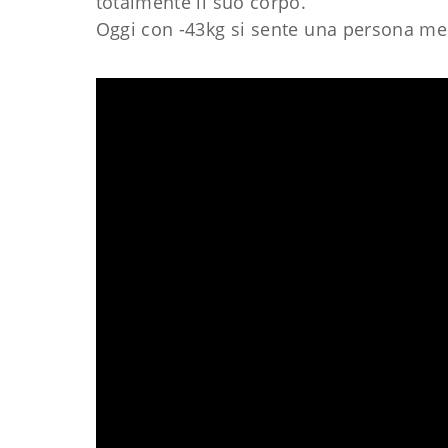
totalmente il suo corpo.
Oggi con -43kg si sente una persona men