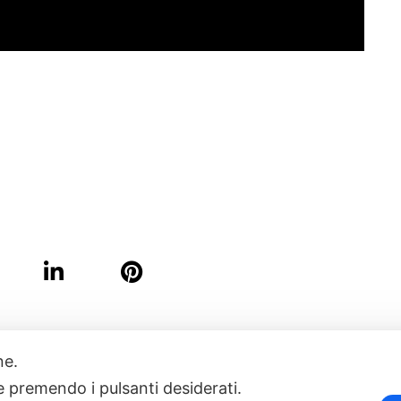
one.
17
POWERED BY EXP CONSULTING
| DISCLAIMER
| COOKIE POLICY
ie premendo i pulsanti desiderati.