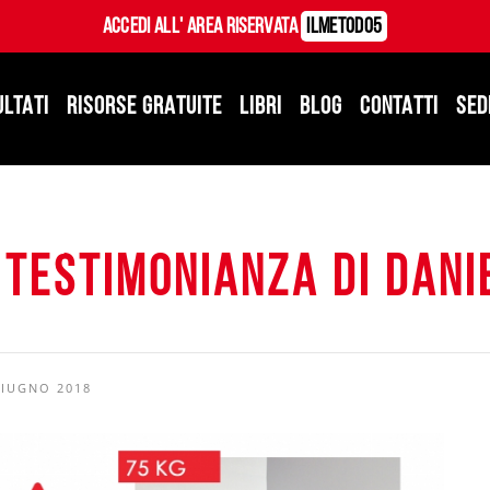
Accedi all' Area Riservata
ILMetodo5
ULTATI
RISORSE GRATUITE
LIBRI
BLOG
CONTATTI
SED
 testimonianza di Dani
GIUGNO 2018