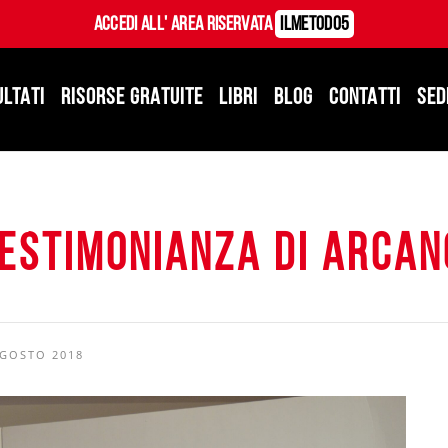
Accedi all' Area Riservata
ILMetodo5
ULTATI
RISORSE GRATUITE
LIBRI
BLOG
CONTATTI
SED
testimonianza di Arcan
AGOSTO 2018