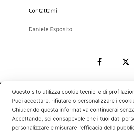
​Contattami
Daniele Esposito
Questo sito utilizza cookie tecnici e di profilazi
331 818 4777
DANIELE ESPOSITO
PARTITA IVA:
085101112
Puoi accettare, rifiutare o personalizzare i cook
Chiudendo questa informativa continuerai senz
| NEWSLETTER
Accettando, sei consapevole che i tuoi dati pers
personalizzare e misurare l'efficacia della pubbli
|
PRIVACY POLICY