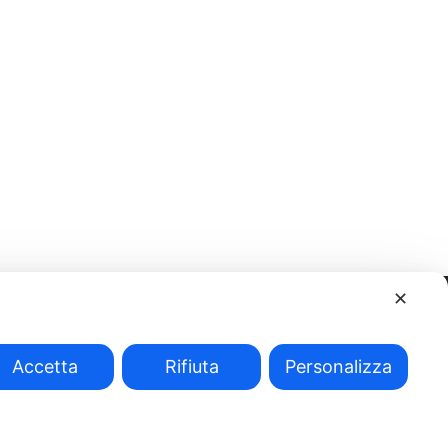
✕
Accetta
Rifiuta
Personalizza