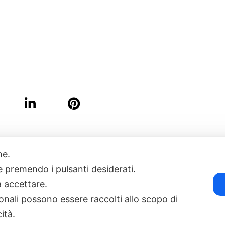
one.
17
POWERED BY EXP CONSULTING
| DISCLAIMER
| COOKIE POLICY
ie premendo i pulsanti desiderati.
a accettare.
onali possono essere raccolti allo scopo di
cità.