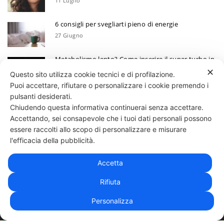
11 Luglio
6 consigli per svegliarti pieno di energie
27 Giugno
Metabolismo lento? Come inserire il super turbo in
6 mosse
✕
Questo sito utilizza cookie tecnici e di profilazione.
13 Giugno
Puoi accettare, rifiutare o personalizzare i cookie premendo i
Ecco perchè devi annotare i tuoi progressi
pulsanti desiderati.
Chiudendo questa informativa continuerai senza accettare.
30 Maggio
Accettando, sei consapevole che i tuoi dati personali possono
essere raccolti allo scopo di personalizzare e misurare
331 818 4777
DANIELE ESPOSITO
PARTITA IVA:
08510111217
POWERED BY
l'efficacia della pubblicità.
EXP CONSULTING
| DISCLAIMER
| COOKIE POLICY
Accetta
| NEWSLETTER
Rifiuta
Personalizza
|
PRIVACY POLICY