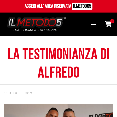
Accedi all' Area Riservata
ILMetodo5
0
La Testimonianza di
Alfredo
18 OTTOBRE 2019