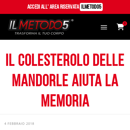
Accedi all' Area Riservata
ILMetodo5
0
Il colesterolo delle
mandorle aiuta la
memoria
4 FEBBRAIO 2018