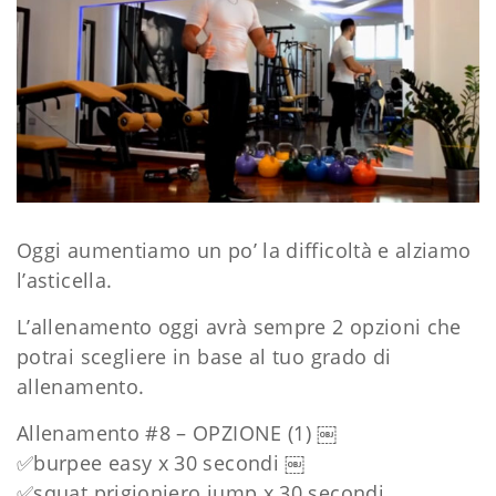
Oggi aumentiamo un po’ la difficoltà e alziamo
l’asticella.
L’allenamento oggi avrà sempre 2 opzioni che
potrai sceglie
re in base al tuo grado di
allenamento.
Allenamento #8 – OPZIONE (1) ￼
✅
burpee easy x 30 secondi ￼
✅
squat prigioniero jump x 30 secondi