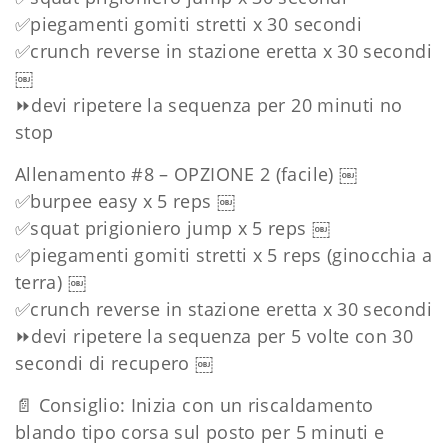
✅
piegamenti gomiti stretti x 30 secondi
✅
crunch reverse in stazione eretta x 30 secondi
￼
⏩
devi ripetere la sequenza per 20 minuti no
stop
Allenamento #8 – OPZIONE 2 (facile) ￼
✅
burpee easy x 5 reps ￼
✅
squat prigioniero jump x 5 reps ￼
✅
piegamenti gomiti stretti x 5 reps (ginocchia a
terra) ￼
✅
crunch reverse in stazione eretta x 30 secondi
⏩
devi ripetere la sequenza per 5 volte con 30
secondi di recupero ￼
📄
Consiglio: Inizia con un riscaldamento
blando tipo corsa sul posto per 5 minuti e