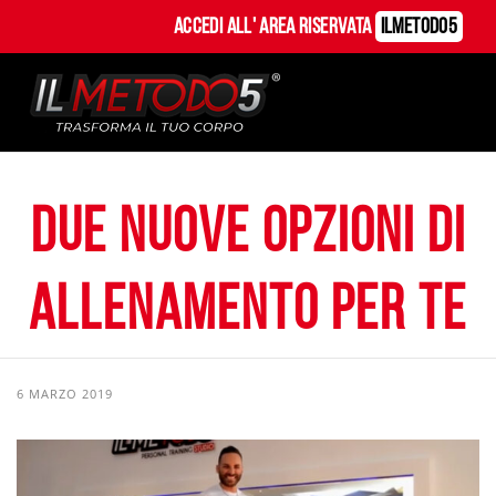
Accedi all' Area Riservata
ILMetodo5
Due nuove opzioni di
allenamento per te
6 MARZO 2019