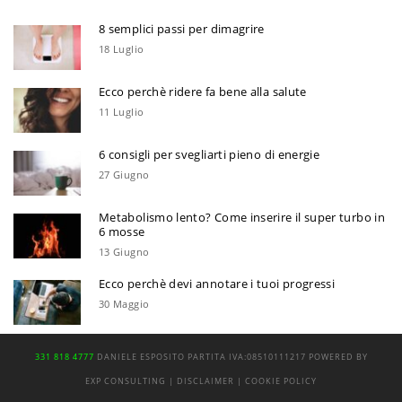
8 semplici passi per dimagrire
18 Luglio
Ecco perchè ridere fa bene alla salute
11 Luglio
6 consigli per svegliarti pieno di energie
27 Giugno
Metabolismo lento? Come inserire il super turbo in
6 mosse
13 Giugno
Ecco perchè devi annotare i tuoi progressi
30 Maggio
331 818 4777
DANIELE ESPOSITO
PARTITA IVA:
08510111217
POWERED BY
EXP CONSULTING
| DISCLAIMER
| COOKIE POLICY