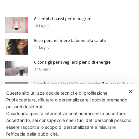
8 semplici passi per dimagrire
18 Luglio
Ecco perchè ridere fa bene alla salute
11 Luglio
6 consigli per svegliarti pieno di energie
27 Giugno
Metabolismo lento? Come inserire il super turbo in
6 mosse
✕
Questo sito utilizza cookie tecnici e di profilazione.
13 Giugno
Puoi accettare, rifiutare o personalizzare i cookie premendo i
Ecco perchè devi annotare i tuoi progressi
pulsanti desiderati.
Chiudendo questa informativa continuerai senza accettare.
30 Maggio
Accettando, sei consapevole che i tuoi dati personali possono
essere raccolti allo scopo di personalizzare e misurare
331 818 4777
DANIELE ESPOSITO
PARTITA IVA:
08510111217
POWERED BY
l'efficacia della pubblicità.