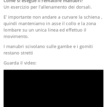
Come si esegue il rematore manubri?
Un esercizio per l’allenamento dei dorsali.
E’ importante non andare a curvare la schiena ,
quindi manteniamo in asse il collo e la zona
lombare su un unica linea ed effettuo il
movimento.
I manubri scivolano sulle gambe e i gomiti
restano stretti
Guarda il video:
Scarica gratuitamente il programma di
allenamento facile
​Clicca qui
Daniele Esposito