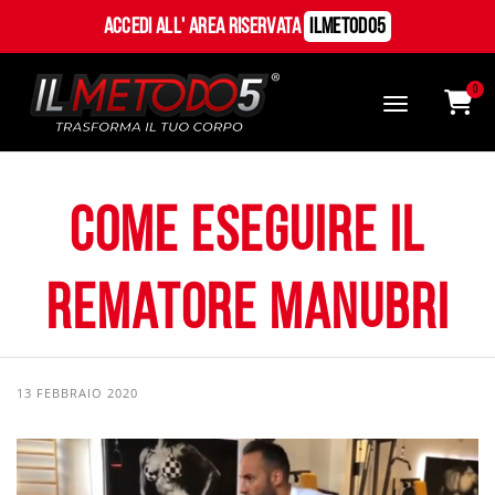
Accedi all' Area Riservata
ILMetodo5
0
Come eseguire il
rematore manubri
13 FEBBRAIO 2020