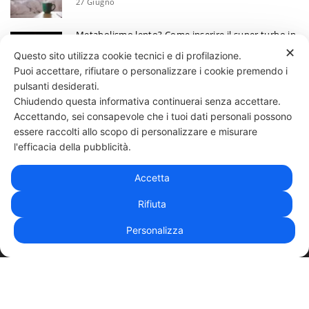
27 Giugno
Metabolismo lento? Come inserire il super turbo in
6 mosse
✕
Questo sito utilizza cookie tecnici e di profilazione.
13 Giugno
Puoi accettare, rifiutare o personalizzare i cookie premendo i
Ecco perchè devi annotare i tuoi progressi
pulsanti desiderati.
Chiudendo questa informativa continuerai senza accettare.
30 Maggio
Accettando, sei consapevole che i tuoi dati personali possono
essere raccolti allo scopo di personalizzare e misurare
331 818 4777
DANIELE ESPOSITO
PARTITA IVA:
08510111217
POWERED BY
l'efficacia della pubblicità.
EXP CONSULTING
| DISCLAIMER
| COOKIE POLICY
Accetta
| NEWSLETTER
Rifiuta
Personalizza
|
PRIVACY POLICY