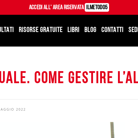
Accedi all' Area Riservata
ILMetodo5
ULTATI
RISORSE GRATUITE
LIBRI
BLOG
CONTATTI
SED
uale. Come gestire l’
MAGGIO 2022