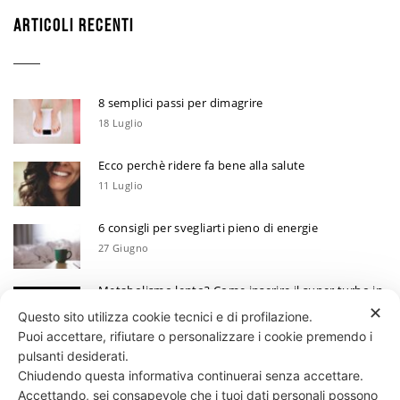
ARTICOLI RECENTI
8 semplici passi per dimagrire
18 Luglio
Ecco perchè ridere fa bene alla salute
11 Luglio
6 consigli per svegliarti pieno di energie
27 Giugno
Metabolismo lento? Come inserire il super turbo in
6 mosse
✕
Questo sito utilizza cookie tecnici e di profilazione.
13 Giugno
Puoi accettare, rifiutare o personalizzare i cookie premendo i
Ecco perchè devi annotare i tuoi progressi
pulsanti desiderati.
Chiudendo questa informativa continuerai senza accettare.
30 Maggio
Accettando, sei consapevole che i tuoi dati personali possono