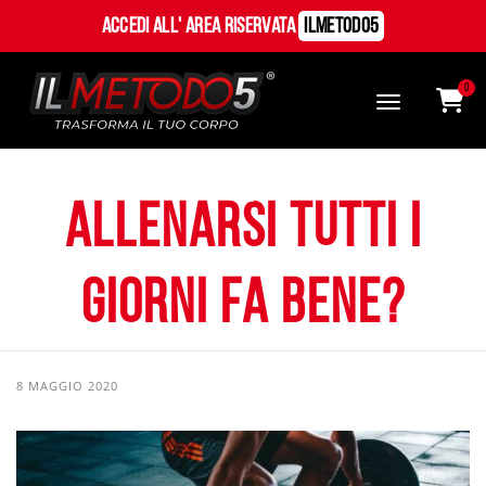
Accedi all' Area Riservata
ILMetodo5
0
Allenarsi tutti i
giorni fa bene?
8 MAGGIO 2020