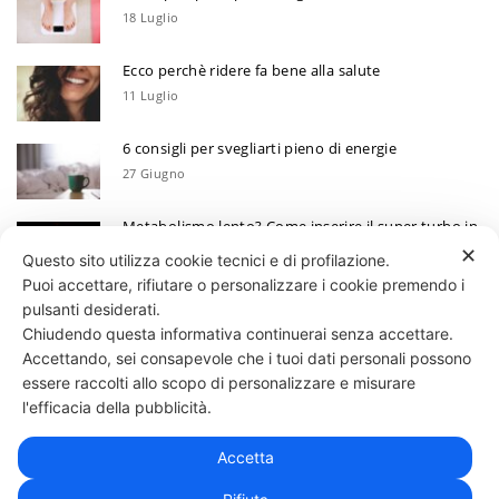
18 Luglio
Ecco perchè ridere fa bene alla salute
11 Luglio
6 consigli per svegliarti pieno di energie
27 Giugno
Metabolismo lento? Come inserire il super turbo in
6 mosse
✕
Questo sito utilizza cookie tecnici e di profilazione.
13 Giugno
Puoi accettare, rifiutare o personalizzare i cookie premendo i
Ecco perchè devi annotare i tuoi progressi
pulsanti desiderati.
Chiudendo questa informativa continuerai senza accettare.
30 Maggio
Accettando, sei consapevole che i tuoi dati personali possono
essere raccolti allo scopo di personalizzare e misurare
331 818 4777
DANIELE ESPOSITO
PARTITA IVA:
08510111217
POWERED BY
l'efficacia della pubblicità.
EXP CONSULTING
| DISCLAIMER
| COOKIE POLICY
Accetta
| NEWSLETTER