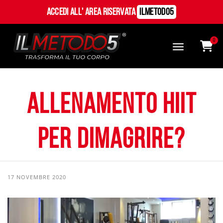
Accedi all' Area Riservata
ILMetodo5
0
Allenamento HIIT
per dimagrire?
17 NOVEMBRE 2020