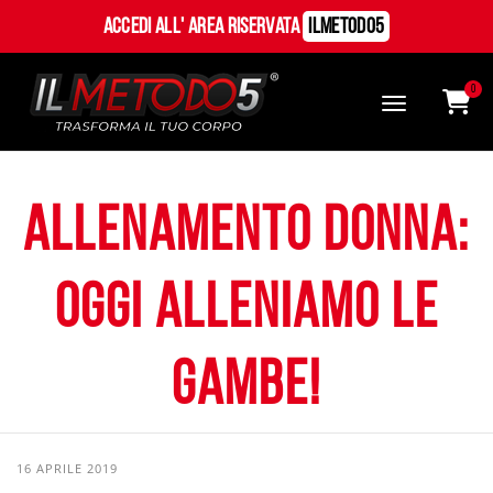
Accedi all' Area Riservata
ILMetodo5
0
Allenamento donna:
oggi alleniamo le
gambe!
16 APRILE 2019