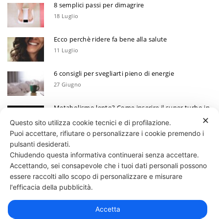
8 semplici passi per dimagrire
18 Luglio
Ecco perchè ridere fa bene alla salute
11 Luglio
6 consigli per svegliarti pieno di energie
27 Giugno
Metabolismo lento? Come inserire il super turbo in
6 mosse
✕
Questo sito utilizza cookie tecnici e di profilazione.
13 Giugno
Puoi accettare, rifiutare o personalizzare i cookie premendo i
Ecco perchè devi annotare i tuoi progressi
pulsanti desiderati.
Chiudendo questa informativa continuerai senza accettare.
30 Maggio
Accettando, sei consapevole che i tuoi dati personali possono
essere raccolti allo scopo di personalizzare e misurare
331 818 4777
DANIELE ESPOSITO
PARTITA IVA:
08510111217
POWERED BY
l'efficacia della pubblicità.
EXP CONSULTING
| DISCLAIMER
| COOKIE POLICY
Accetta