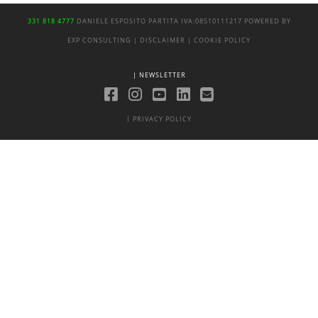
331 818 4777
DANIELE ESPOSITO
PARTITA IVA:
08510111217
POWERED BY
EXP CONSULTING
| DISCLAIMER
| COOKIE POLICY
| NEWSLETTER
|
PRIVACY POLICY