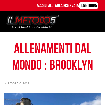
Accedi all' Area Riservata
ILMetodo5
Allenamenti dal
mondo : Brooklyn
14 FEBBRAIO 2019