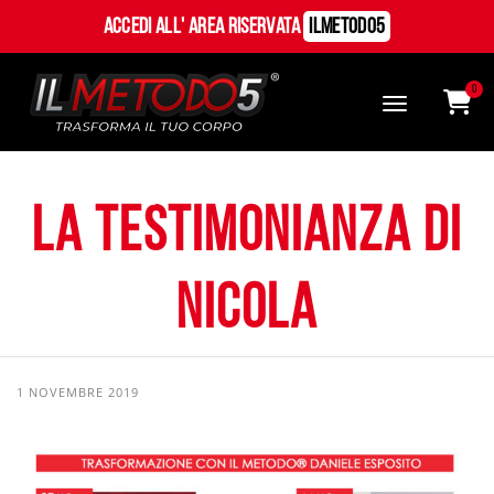
Accedi all' Area Riservata
ILMetodo5
0
La testimonianza di
Nicola
1 NOVEMBRE 2019