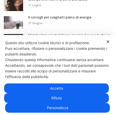
11 Luglio
6 consigli per svegliarti pieno di energie
27 Giugno
Metabolismo lento? Come inserire il super turbo in
6 mosse
✕
Questo sito utilizza cookie tecnici e di profilazione.
13 Giugno
Puoi accettare, rifiutare o personalizzare i cookie premendo i
Ecco perchè devi annotare i tuoi progressi
pulsanti desiderati.
Chiudendo questa informativa continuerai senza accettare.
30 Maggio
Accettando, sei consapevole che i tuoi dati personali possono
essere raccolti allo scopo di personalizzare e misurare
331 818 4777
DANIELE ESPOSITO
PARTITA IVA:
08510111217
POWERED BY
l'efficacia della pubblicità.
EXP CONSULTING
| DISCLAIMER
| COOKIE POLICY
Accetta
| NEWSLETTER
Rifiuta
Personalizza
|
PRIVACY POLICY