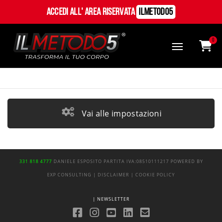
Accedi all' Area Riservata
ILMetodo5
0
Vai alle impostazioni
331 818 4777
DANIELE ESPOSITO
PARTITA IVA:
08510111217
POWERED BY
EXP CONSULTING
| DISCLAIMER
| COOKIE POLICY
| NEWSLETTER