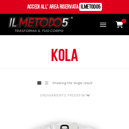
Accedi all' Area Riservata
ILMetodo5
0
kola
Showing the single result