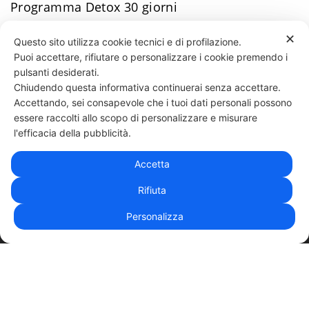
Programma Detox 30 giorni
Programmi di allenamento
✕
Questo sito utilizza cookie tecnici e di profilazione.
T-shirt
Puoi accettare, rifiutare o personalizzare i cookie premendo i
pulsanti desiderati.
Uncategorized
Chiudendo questa informativa continuerai senza accettare.
Accettando, sei consapevole che i tuoi dati personali possono
essere raccolti allo scopo di personalizzare e misurare
331 818 4777
DANIELE ESPOSITO
PARTITA IVA:
08510111217
POWERED BY
l'efficacia della pubblicità.
EXP CONSULTING
| DISCLAIMER
| COOKIE POLICY
Accetta
| NEWSLETTER
Rifiuta
Personalizza
|
PRIVACY POLICY