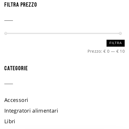
FILTRA PREZZO
Prezzo
Prezzo
FILTRA
Min
Max
Prezzo:
€ 0
—
€ 10
CATEGORIE
Accessori
Integratori alimentari
Libri