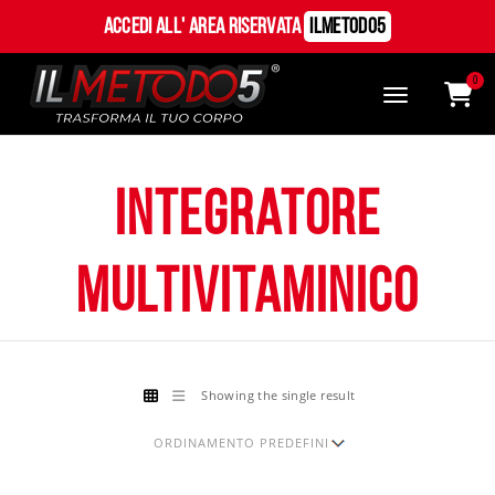
Accedi all' Area Riservata
ILMetodo5
0
integratore
multivitaminico
Showing the single result