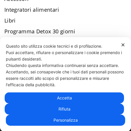
Integratori alimentari
Libri
Programma Detox 30 giorni
Programmi di allenamento
✕
Questo sito utilizza cookie tecnici e di profilazione.
T-shirt
Puoi accettare, rifiutare o personalizzare i cookie premendo i
pulsanti desiderati.
Uncategorized
Chiudendo questa informativa continuerai senza accettare.
Accettando, sei consapevole che i tuoi dati personali possono
essere raccolti allo scopo di personalizzare e misurare
331 818 4777
DANIELE ESPOSITO
PARTITA IVA:
08510111217
POWERED BY
l'efficacia della pubblicità.
EXP CONSULTING
| DISCLAIMER
| COOKIE POLICY
Accetta
| NEWSLETTER
Rifiuta
Personalizza
|
PRIVACY POLICY