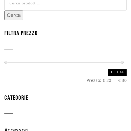
Cerca
FILTRA PREZZO
Prezzo
Prezzo
FILTRA
Min
Max
Prezzo:
€ 20
—
€ 30
CATEGORIE
Accessori