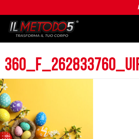
360_F_262833760_uI