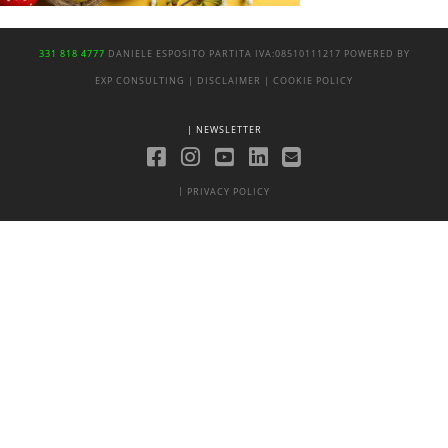
331 818 4777
DANIELE ESPOSITO
PARTITA IVA:
08510111217
POWERED BY
EXP CONSULTING
| DISCLAIMER
| COOKIE POLICY
| NEWSLETTER
|
PRIVACY POLICY