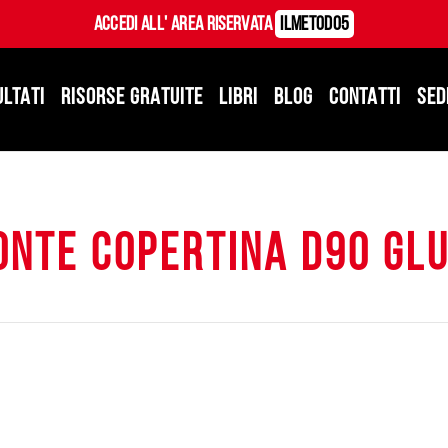
Accedi all' Area Riservata
ILMetodo5
ULTATI
RISORSE GRATUITE
LIBRI
BLOG
CONTATTI
SED
ONTE COPERTINA D90 GLU