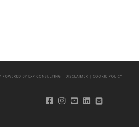
17
POWERED BY EXP CONSULTING
| DISCLAIMER
| COOKIE POLICY