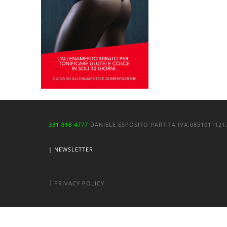
331 818 4777
DANIELE ESPOSITO
PARTITA IVA:
085101112
| NEWSLETTER
|
PRIVACY POLICY