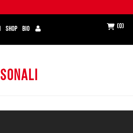
(0)
I
SHOP
BIO
rsonali