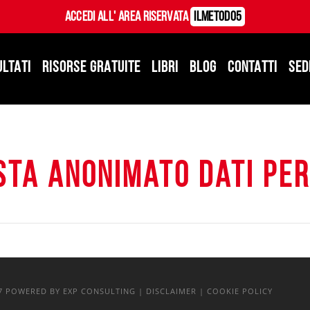
Accedi all' Area Riservata
ILMetodo5
ULTATI
RISORSE GRATUITE
LIBRI
BLOG
CONTATTI
SED
sta Anonimato Dati Pe
17
POWERED BY EXP CONSULTING
| DISCLAIMER
| COOKIE POLICY