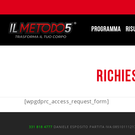
PROGRAMMA
RIS
Richie
[wpgdprc_access_request_form]
331 818 4777
DANIELE ESPOSITO
PARTITA IVA:
085101112