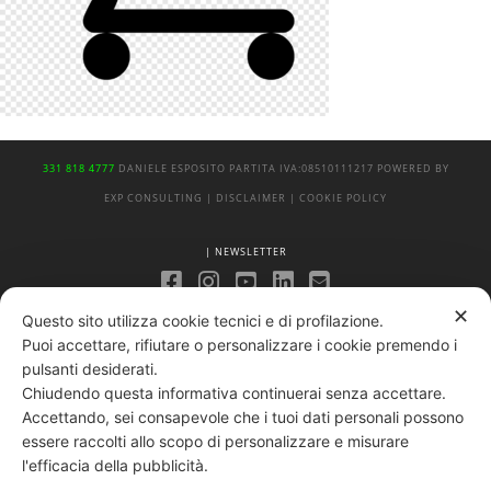
331 818 4777
DANIELE ESPOSITO
PARTITA IVA:
08510111217
POWERED BY
EXP CONSULTING
| DISCLAIMER
| COOKIE POLICY
| NEWSLETTER
✕
|
Questo sito utilizza cookie tecnici e di profilazione.
PRIVACY POLICY
Puoi accettare, rifiutare o personalizzare i cookie premendo i
pulsanti desiderati.
Chiudendo questa informativa continuerai senza accettare.
Accettando, sei consapevole che i tuoi dati personali possono
essere raccolti allo scopo di personalizzare e misurare
l'efficacia della pubblicità.