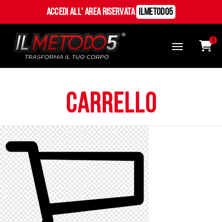
Accedi all' Area Riservata
ILMetodo5
0
carrello