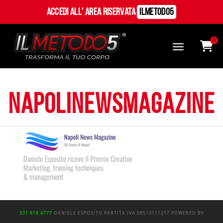
Accedi all' Area Riservata
ILMetodo5
0
napolinewsmagazine
331 818 4777
DANIELE ESPOSITO
PARTITA IVA:
08510111217
POWERED BY