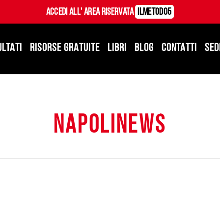
Accedi all' Area Riservata
ILMetodo5
ULTATI
RISORSE GRATUITE
LIBRI
BLOG
CONTATTI
SED
napolinews