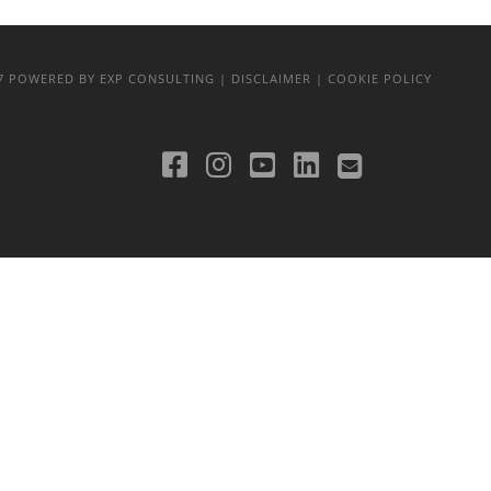
17
POWERED BY EXP CONSULTING
| DISCLAIMER
| COOKIE POLICY