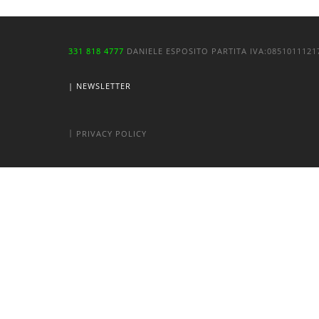
331 818 4777
DANIELE ESPOSITO
PARTITA IVA:
085101112
| NEWSLETTER
|
PRIVACY POLICY