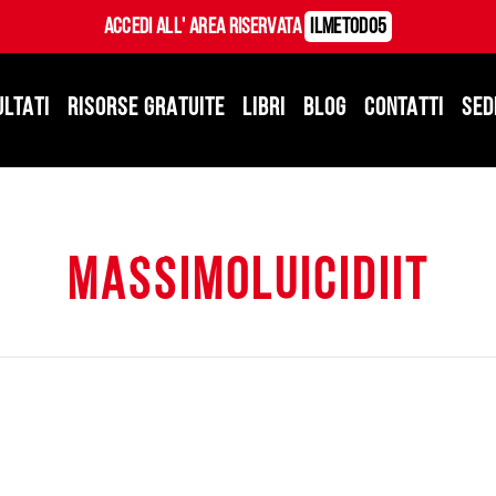
Accedi all' Area Riservata
ILMetodo5
ULTATI
RISORSE GRATUITE
LIBRI
BLOG
CONTATTI
SED
massimoluicidiit