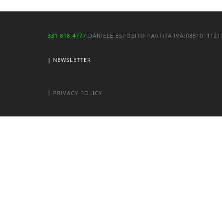
331 818 4777
DANIELE ESPOSITO
PARTITA IVA:
085101112
| NEWSLETTER
|
PRIVACY POLICY