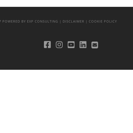
17
POWERED BY EXP CONSULTING
| DISCLAIMER
| COOKIE POLICY