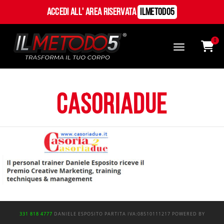
Accedi all' Area Riservata
ILMetodo5
0
casoriadue
331 818 4777
DANIELE ESPOSITO
PARTITA IVA:
08510111217
POWERED BY