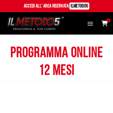
Accedi all' Area Riservata
ILMetodo5
0
Programma online
12 mesi